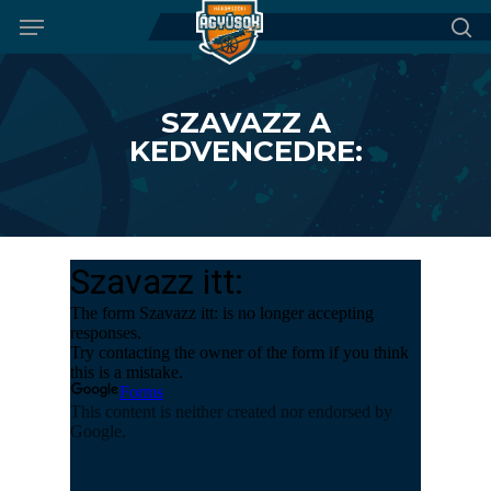
Menu
Skip
to
se
main
content
SZAVAZZ A
KEDVENCEDRE: