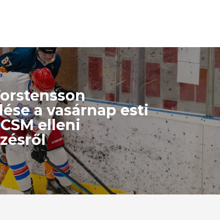
Torstensson
lése a vasárnap esti
 CSM elleni
zésről