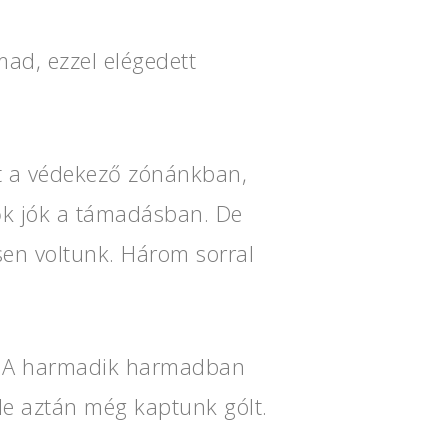
ad, ezzel elégedett
t a védekező zónánkban,
 ők jók a támadásban. De
sen voltunk. Három sorral
. A harmadik harmadban
de aztán még kaptunk gólt.