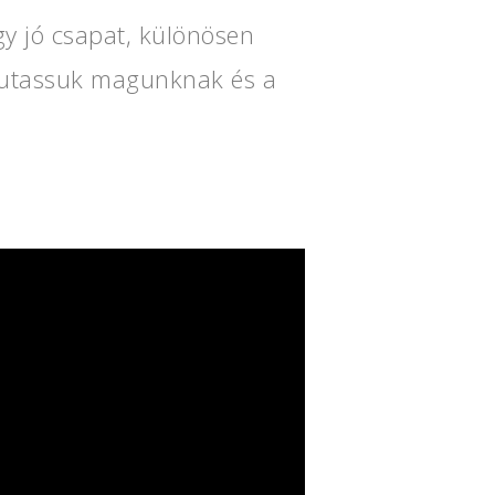
y jó csapat, különösen
gmutassuk magunknak és a
.