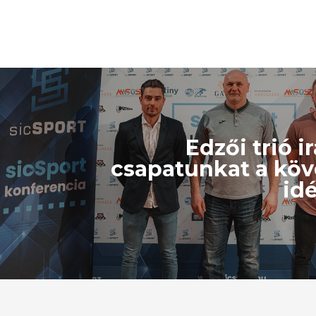
Edzői trió i
csapatunkat a kö
id