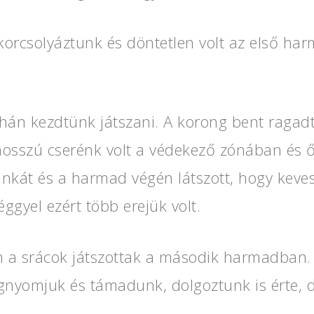
orcsolyáztunk és döntetlen volt az első harm
án kezdtünk játszani. A korong bent ragad
 hosszú cserénk volt a védekező zónában és
nkát és a harmad végén látszott, hogy keve
éggyel ezért több erejük volt.
 a srácok játszottak a második harmadban
gnyomjuk és támadunk, dolgoztunk is érte, 