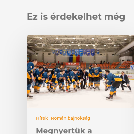
Ez is érdekelhet még
Hírek
Román bajnokság
Megnyertük a