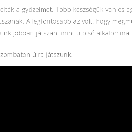
lték a győzelmet. Több készségük van és eg
 játszanak. A legfontosabb az volt, hogy me
unk jobban játszani mint utolsó alkalommal
zombaton újra játszunk.