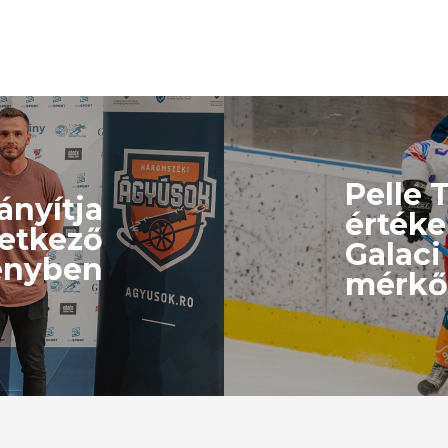
Pelle 
rányítja
értéke
vetkező
Galaci
ényben
mérkő