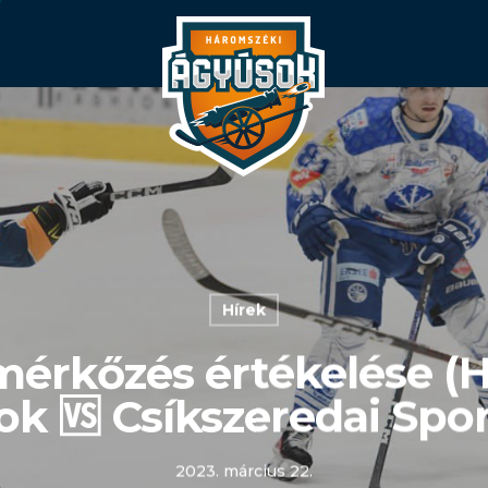
Hírek
 mérkőzés értékelése (
k 🆚 Csíkszeredai Spor
2023. március 22.