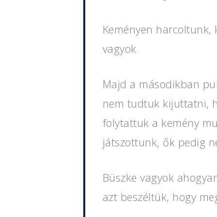
Keményen harcoltunk, k
vagyok.
Majd a másodikban puh
nem tudtuk kijuttatni,
folytattuk a kemény mu
játszottunk, ők pedig n
Büszke vagyok ahogyan
azt beszéltük, hogy me