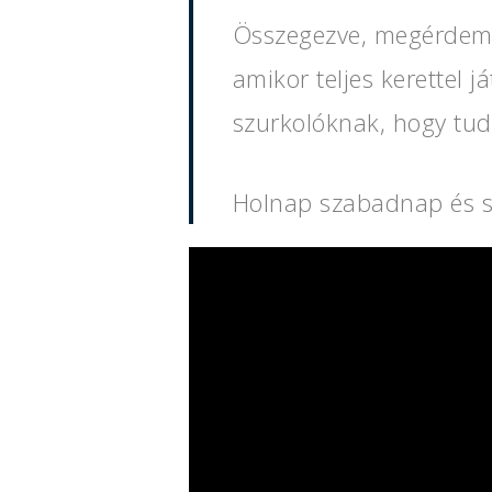
Összegezve, megérdeme
amikor teljes kerettel
szurkolóknak, hogy tud
Holnap szabadnap és s