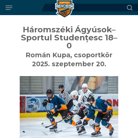
Menu
Skip
to
se
main
Háromszéki Ágyúsok–
content
Sportul Studențesc 18–
0
Román Kupa, csoportkör
2025. szeptember 20.