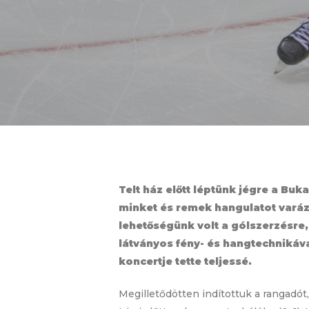
Telt ház előtt léptünk jégre a Bu
minket és remek hangulatot varáz
lehetőségünk volt a gólszerzésre
látványos fény- és hangtechnikáv
koncertje tette teljessé.
Megilletődötten indítottuk a rangadót,