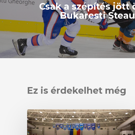
Csak a szépítés jött 
Bukaresti Steau
Ez is érdekelhet még