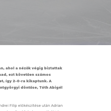
n, ahol a nézők végig biztattak
rmad, ezt követően számos
, így 2–0-ra kikaptunk. A
ntgyörgyi döntőse, Tóth Abigél
ndrei Filip előkészítése után Adrian