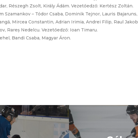
ar, Részegh Zsolt, Király Ádám. Vezetőedző: Kertész Zoltán.
im Szamankov – Tódor Csaba, Dominik Tejnor, Lauris Bajaruns,
ngă, Mircea Constantin, Adrian Irimia, Andrei Filip, Raul Jak
nov, Rareș Nedelcu. Vezetőedző: Ioan Timaru.
ehel, Bandi Csaba, Magyar Áron.