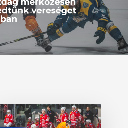
zdag mérkőzésen
edtünk vereséget
óban