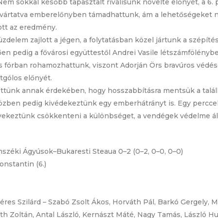
. Nem sokkal később tapasztalt riválisunk növelte előnyét, a 
svártatva emberelőnyben támadhattunk, ám a lehetőségeket ne
ott az eredmény.
delem zajlott a jégen, a folytatásban közel jártunk a szépítés
ően pedig a fővárosi együttestől Andrei Vasile létszámfölényb
tős fórban rohamozhattunk, viszont Adorján Örs bravúros védés
tgólos előnyét.
ttünk annak érdekében, hogy hosszabbításra mentsük a talál
 közben pedig kivédekeztünk egy emberhátrányt is. Egy perccel
yekeztünk csökkenteni a különbséget, a vendégek védelme állta
széki Ágyúsok–Bukaresti Steaua 0–2 (0–2, 0–0, 0–0)
onstantin (6.)
res Szilárd – Szabó Zsolt Ákos, Horváth Pál, Barkó Gergely, 
óth Zoltán, Antal László, Kernászt Máté, Nagy Tamás, László Hu