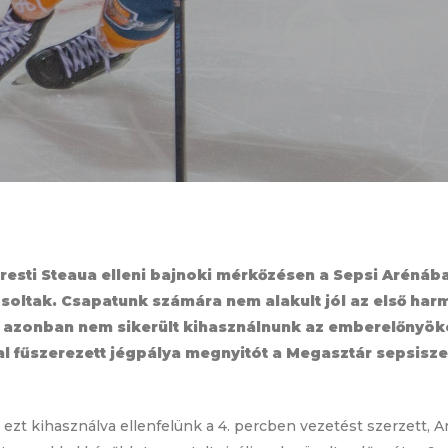
karesti Steaua elleni bajnoki mérkőzésen a Sepsi Arénába
soltak. Csapatunk számára nem alakult jól az első ha
, azonban nem sikerült kihasználnunk az emberelőnyöket
al fűszerezett jégpálya megnyitót a Megasztár sepsisze
 ezt kihasználva ellenfelünk a 4. percben vezetést szerzett, A