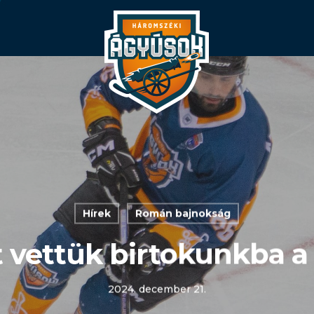
Hírek
Román bajnokság
tt vettük birtokunkba a
2024. december 21.