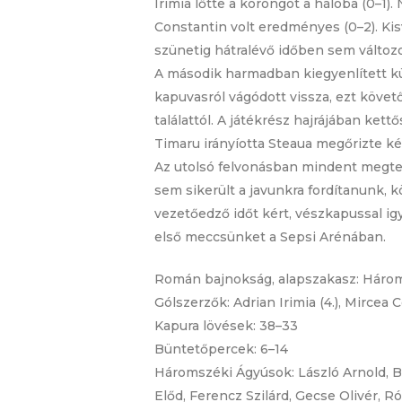
Irimia lőtte a korongot a hálóba (0–1)
Constantin volt eredményes (0–2). Ki
szünetig hátralévő időben sem változ
A második harmadban kiegyenlített küz
kapuvasról vágódott vissza, ezt követ
találattól. A játékrész hajrájában ket
Timaru irányíotta Steaua megőrizte ké
Az utolsó felvonásban mindent megte
sem sikerült a javunkra fordítanunk,
vezetőedző időt kért, vészkapussal ig
első meccsünket a Sepsi Arénában.
Román bajnokság, alapszakasz: Három
Gólszerzők: Adrian Irimia (4.), Mircea C
Kapura lövések: 38–33
Büntetőpercek: 6–14
Háromszéki Ágyúsok: László Arnold, Bé
Előd, Ferencz Szilárd, Gecse Olivér, R