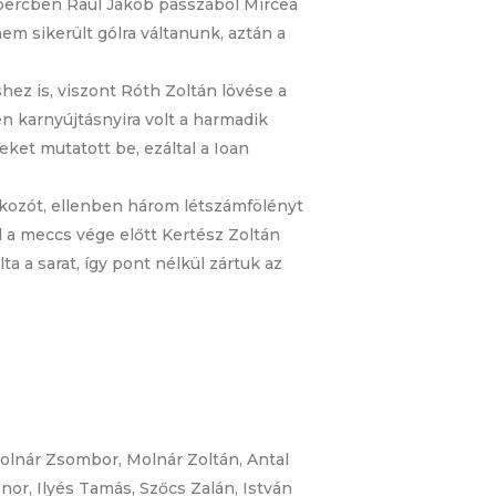
6. percben Raul Jakob passzából Mircea
m sikerült gólra váltanunk, aztán a
hez is, viszont Róth Zoltán lövése a
en karnyújtásnyira volt a harmadik
eket mutatott be, ezáltal a Ioan
kozót, ellenben három létszámfölényt
 a meccs vége előtt Kertész Zoltán
 a sarat, így pont nélkül zártuk az
Molnár Zsombor, Molnár Zoltán, Antal
nor, Ilyés Tamás, Szőcs Zalán, István