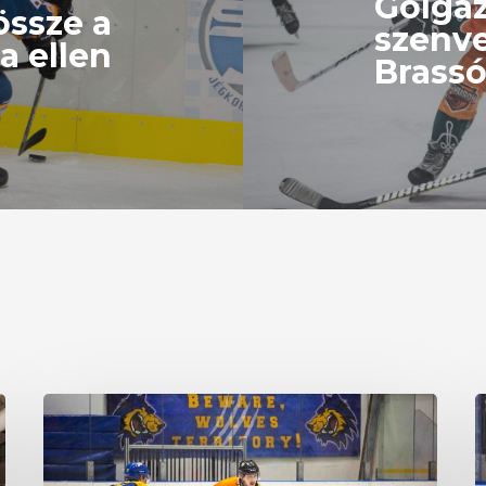
Gólga
össze a
szenv
a ellen
Brass