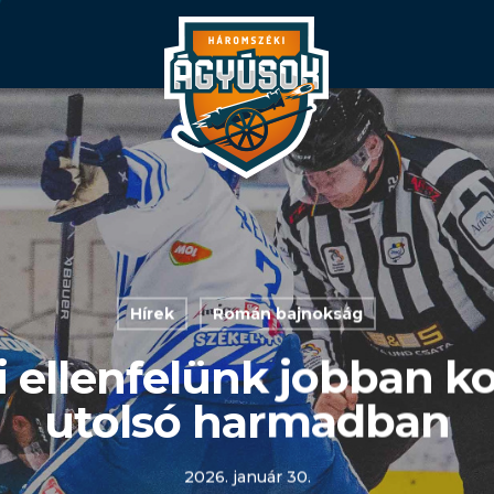
Hírek
Román bajnokság
i ellenfelünk jobban ko
utolsó harmadban
2026. január 30.