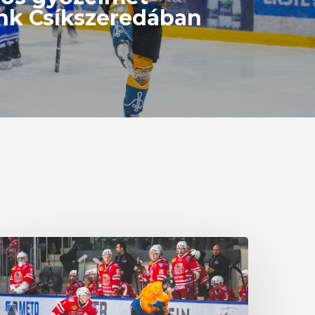
nk Csíkszeredában