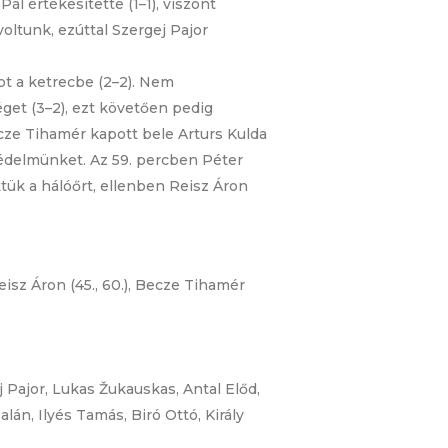
ál értékesítette (1–1), viszont
ltunk, ezúttal Szergej Pajor
ot a ketrecbe (2–2). Nem
get (3–2), ezt követően pedig
cze Tihamér kapott bele Arturs Kulda
védelmünket. Az 59. percben Péter
ittük a hálóőrt, ellenben Reisz Áron
 Reisz Áron (45., 60.), Becze Tihamér
 Pajor, Lukas Žukauskas, Antal Előd,
án, Ilyés Tamás, Biró Ottó, Király