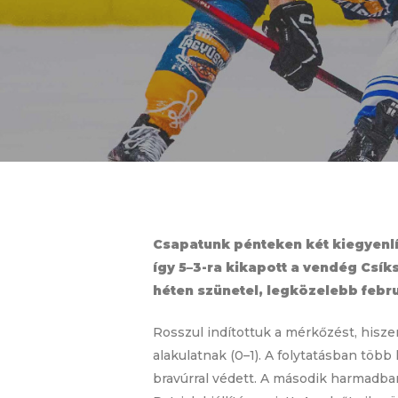
Csapatunk pénteken két kiegyenlí
így 5–3-ra kikapott a vendég Csí
héten szünetel, legközelebb febr
Rosszul indítottuk a mérkőzést, hisze
alakulatnak (0–1). A folytatásban tö
bravúrral védett. A második harmadba