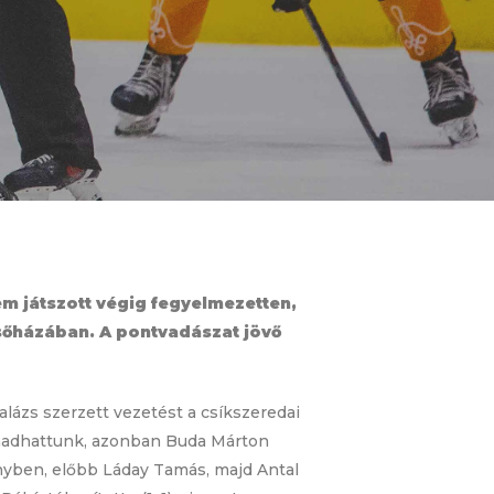
m játszott végig fegyelmezetten,
lsőházában. A pontvadászat jövő
lázs szerzett vezetést a csíkszeredai
támadhattunk, azonban Buda Márton
nyben, előbb Láday Tamás, majd Antal