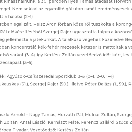
rült kihasználnunk, a 30. percben Ilyés Tamás átadását Horváth P
gel. Nem sokkal az egyenlítő gól után ismét eredményesek vo
 a hálóba (2–1).
rcben egalizált, Reisz Áron fórban közelről tuszkolta a korong
ál előkészítéséből Szergej Pajor ugrasztotta talpra a közönsé
g jellemezte a játékunkat. A találkozó végéhez közeledve Be
jobban koncentráló kék-fehér mezesek kétszer is mattolták a 
első sarkot (3–4), így Kertész Zoltán vezetőedző időt kért, lev
szecsapást (3–5).
i Ágyúsok–Csíkszeredai Sportklub 3–5 (0–1, 2–0, 1–4)
auskas (31.), Szergej Pajor (50.), illetve Péter Balázs (1., 59.),
szló Arnold – Nagy Tamás, Horváth Pál, Molnár Zoltán, Szergej
oltán, Antal László, Kernászt Máté, Ferencz Szilárd, Szőcs Zal
rbea Tivadar. Vezetőedző: Kertész Zoltán.