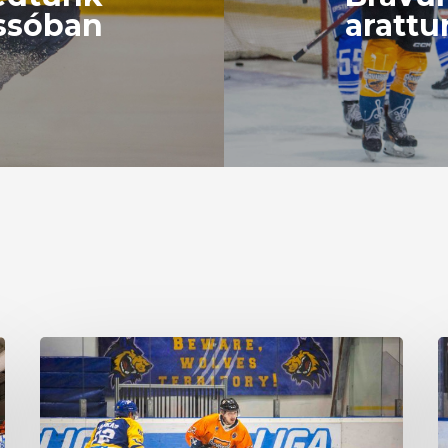
ssóban
arattu