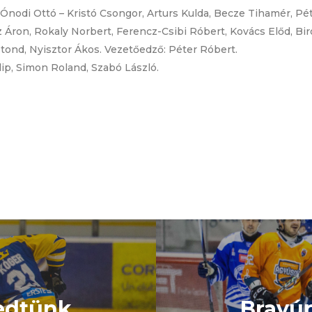
Ónodi Ottó – Kristó Csongor, Arturs Kulda, Becze Tihamér, Pét
sz Áron, Rokaly Norbert, Ferencz-Csibi Róbert, Kovács Előd, Bir
ond, Nyisztor Ákos. Vezetőedző: Péter Róbert.
lip, Simon Roland, Szabó László.
edtünk
Bravú