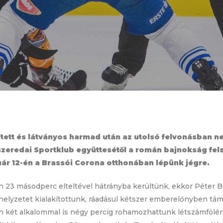
tett és látványos harmad után az utolsó felvonásban ne
kszeredai Sportklub együttesétől a román bajnokság fe
uár 12-én a Brassói Corona otthonában lépünk jégre.
n 23 másodperc elteltével hátrányba kerültünk, ekkor Péter Ba
bb helyzetet kialakítottunk, ráadásul kétszer emberelőnyben 
n két alkalommal is négy percig rohamozhattunk létszámfölé