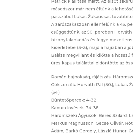
Patrick kiállítása miatt. Az elsőt sike
másodszor már nem éltünk a lehetőség
passzából Lukas Žukauskas továbbított
A zárószakaszban ellenfelünk a 45. pe
csüggedtünk, az 50. percben Horváth P
bizonytalankodás és fegyelmezetlensé
kísérletébe (3–3), majd a hajrában a 
Balázs megvillant és kilőtte a hosszú f
üres kapus találattal eldöntötte az ös
Román bajnokság, rájátszás: Háromszék
Gólszerzők: Horváth Pál (30.), Lukas Žuk
(54.)
Büntetőpercek: 4–32
Kapura lövések: 34–38
Háromszéki Ágyúsok: Béres Szilárd, Lá
Markus Magnusson, Gecse Olivér, Róth Z
Ádám, Barkó Gergely, László Hunor, Gö