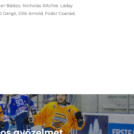
er Balázs, Nicholas Ritchie, Láday
ó Gergő, Silló Arnold, Fodor Csanád,
ros győzelmet