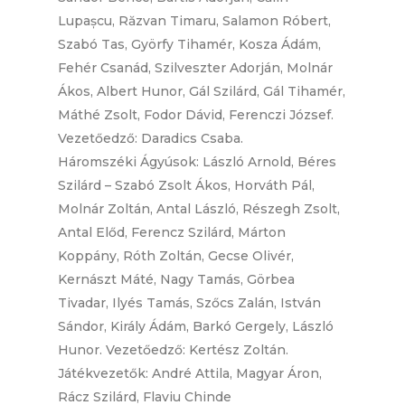
Lupașcu, Răzvan Timaru, Salamon Róbert,
Szabó Tas, Györfy Tihamér, Kosza Ádám,
Fehér Csanád, Szilveszter Adorján, Molnár
Ákos, Albert Hunor, Gál Szilárd, Gál Tihamér,
Máthé Zsolt, Fodor Dávid, Ferenczi József.
Vezetőedző: Daradics Csaba.
Háromszéki Ágyúsok: László Arnold, Béres
Szilárd – Szabó Zsolt Ákos, Horváth Pál,
Molnár Zoltán, Antal László, Részegh Zsolt,
Antal Előd, Ferencz Szilárd, Márton
Koppány, Róth Zoltán, Gecse Olivér,
Kernászt Máté, Nagy Tamás, Görbea
Tivadar, Ilyés Tamás, Szőcs Zalán, István
Sándor, Király Ádám, Barkó Gergely, László
Hunor. Vezetőedző: Kertész Zoltán.
Játékvezetők: André Attila, Magyar Áron,
Rácz Szilárd, Flaviu Chinde