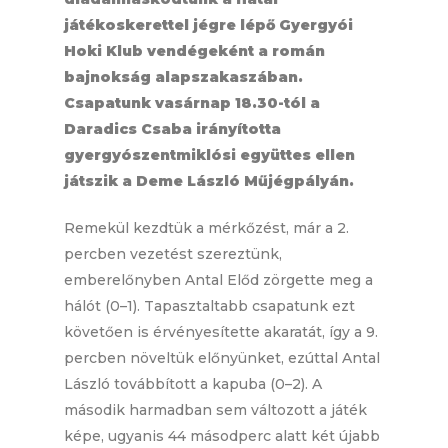
játékoskerettel jégre lépő Gyergyói
Hoki Klub vendégeként a román
bajnokság alapszakaszában.
Csapatunk vasárnap 18.30-tól a
Daradics Csaba irányította
gyergyószentmiklósi együttes ellen
játszik a Deme László Műjégpályán.
Remekül kezdtük a mérkőzést, már a 2.
percben vezetést szereztünk,
emberelőnyben Antal Előd zörgette meg a
hálót (0–1). Tapasztaltabb csapatunk ezt
követően is érvényesítette akaratát, így a 9.
percben növeltük előnyünket, ezúttal Antal
László továbbított a kapuba (0–2). A
második harmadban sem változott a játék
képe, ugyanis 44 másodperc alatt két újabb