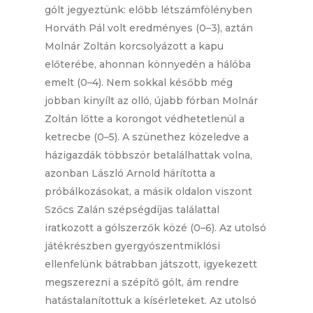
gólt jegyeztünk: előbb létszámfölényben
Horváth Pál volt eredményes (0–3), aztán
Molnár Zoltán korcsolyázott a kapu
előterébe, ahonnan könnyedén a hálóba
emelt (0–4). Nem sokkal később még
jobban kinyílt az olló, újabb fórban Molnár
Zoltán lőtte a korongot védhetetlenül a
ketrecbe (0–5). A szünethez közeledve a
házigazdák többször betalálhattak volna,
azonban László Arnold hárította a
próbálkozásokat, a másik oldalon viszont
Szőcs Zalán szépségdíjas találattal
iratkozott a gólszerzők közé (0–6). Az utolsó
játékrészben gyergyószentmiklósi
ellenfelünk bátrabban játszott, igyekezett
megszerezni a szépítő gólt, ám rendre
hatástalanítottuk a kísérleteket. Az utolsó