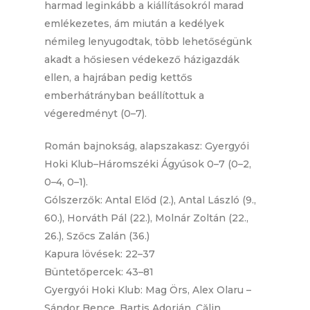
harmad leginkább a kiállításokról marad
emlékezetes, ám miután a kedélyek
némileg lenyugodtak, több lehetőségünk
akadt a hősiesen védekező házigazdák
ellen, a hajrában pedig kettős
emberhátrányban beállítottuk a
végeredményt (0–7).
Román bajnokság, alapszakasz: Gyergyói
Hoki Klub–Háromszéki Ágyúsok 0–7 (0–2,
0–4, 0–1).
Gólszerzők: Antal Előd (2.), Antal László (9.,
60.), Horváth Pál (22.), Molnár Zoltán (22.,
26.), Szőcs Zalán (36.)
Kapura lövések: 22–37
Büntetőpercek: 43–81
Gyergyói Hoki Klub: Mag Örs, Alex Olaru –
Sándor Bence, Bartis Adorján, Călin