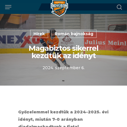
Menu
Skip
to
se
main
content
Hírek
Román bajnokság
Magabiztos sikerrel
kezdtük az idényt
2024. szeptember 6.
Győzelemmel kezdtük a 2024–2025. évi
idényt, miután 7–0 arányban
diadalmaskodtunk a fiatal