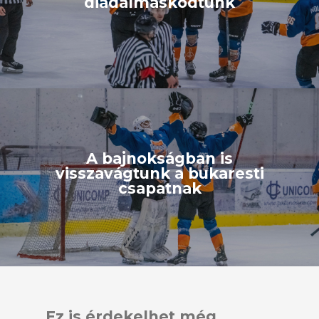
diadalmaskodtunk
A bajnokságban is
visszavágtunk a bukaresti
csapatnak
Ez is érdekelhet még