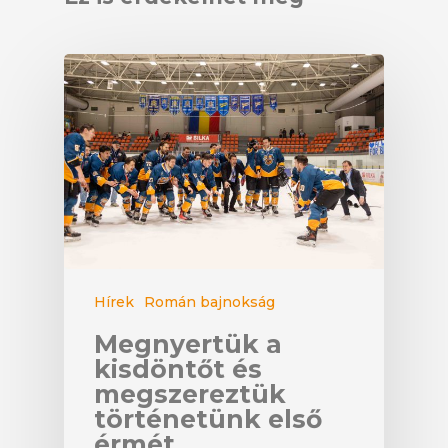
Hírek
Román bajnokság
Megnyertük a
kisdöntőt és
megszereztük
történetünk első
érmét