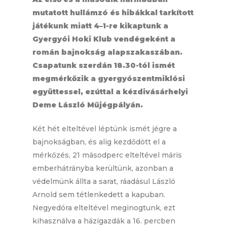
mutatott hullámzó és hibákkal tarkított
játékunk miatt 4–1-re kikaptunk a
Gyergyói Hoki Klub vendégeként a
román bajnokság alapszakaszában.
Csapatunk szerdán 18.30-tól ismét
megmérkőzik a gyergyószentmiklósi
együttessel, ezúttal a kézdivásárhelyi
Deme László Műjégpályán.
Két hét elteltével léptünk ismét jégre a
bajnokságban, és alig kezdődött el a
mérkőzés, 21 másodperc elteltével máris
emberhátrányba kerültünk, azonban a
védelmünk állta a sarat, ráadásul László
Arnold sem tétlenkedett a kapuban.
Negyedóra elteltével meginogtunk, ezt
kihasználva a házigazdák a 16. percben