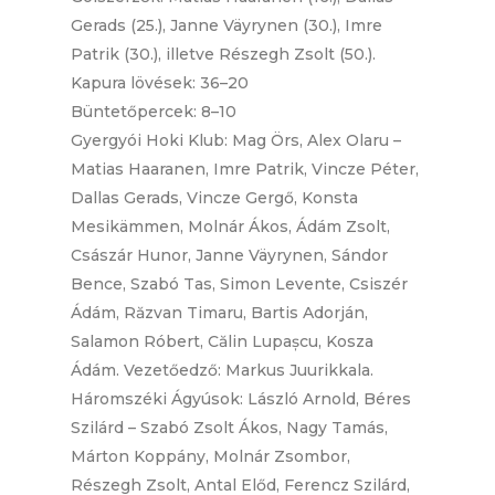
Gerads (25.), Janne Väyrynen (30.), Imre
Patrik (30.), illetve Részegh Zsolt (50.).
Kapura lövések: 36–20
Büntetőpercek: 8–10
Gyergyói Hoki Klub: Mag Örs, Alex Olaru –
Matias Haaranen, Imre Patrik, Vincze Péter,
Dallas Gerads, Vincze Gergő, Konsta
Mesikämmen, Molnár Ákos, Ádám Zsolt,
Császár Hunor, Janne Väyrynen, Sándor
Bence, Szabó Tas, Simon Levente, Csiszér
Ádám, Răzvan Timaru, Bartis Adorján,
Salamon Róbert, Călin Lupașcu, Kosza
Ádám. Vezetőedző: Markus Juurikkala.
Háromszéki Ágyúsok: László Arnold, Béres
Szilárd – Szabó Zsolt Ákos, Nagy Tamás,
Márton Koppány, Molnár Zsombor,
Részegh Zsolt, Antal Előd, Ferencz Szilárd,