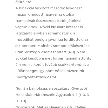
átürő erő.
A hibákkal tarkított második felvonást
magunk mögött hagyva, az utolsó
harmadnak összeszedettebb játékkal
vágtunk neki. Rövid idő alatt kétszer is
létszámfölényben rohamoztunk, a
másodikat pedig a javunkra fordítottuk, az
50. percben Molnár Zsombor előkészítése
után Részegh Zsolt szépített (4–1). Nem
sokkal később ismét fórban támadhattunk,
ám nem sikerült tovább csökkentenünk a
különbséget, így pont nélkül távoztunk
Gyergyószentmiklósról.
Román bajnokság, alapszakasz: Gyergyói
Hoki Klub–Háromszéki Ágyúsok 4–1 (1–0, 3–
0, 0–1).
Gólszerzők: Matias Haaranen (16.), Dallas