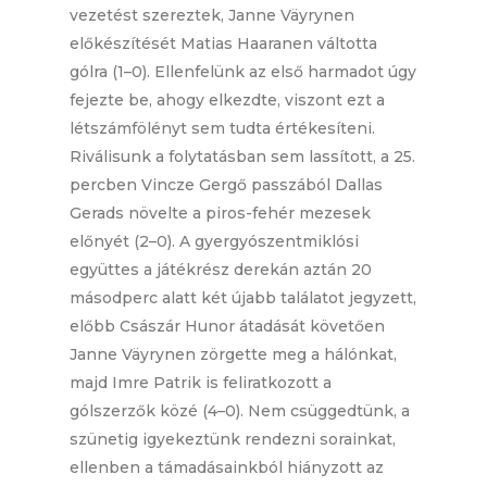
vezetést szereztek, Janne Väyrynen
előkészítését Matias Haaranen váltotta
gólra (1–0). Ellenfelünk az első harmadot úgy
fejezte be, ahogy elkezdte, viszont ezt a
létszámfölényt sem tudta értékesíteni.
Riválisunk a folytatásban sem lassított, a 25.
percben Vincze Gergő passzából Dallas
Gerads növelte a piros-fehér mezesek
előnyét (2–0). A gyergyószentmiklósi
együttes a játékrész derekán aztán 20
másodperc alatt két újabb találatot jegyzett,
előbb Császár Hunor átadását követően
Janne Väyrynen zörgette meg a hálónkat,
majd Imre Patrik is feliratkozott a
gólszerzők közé (4–0). Nem csüggedtünk, a
szünetig igyekeztünk rendezni sorainkat,
ellenben a támadásainkból hiányzott az