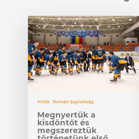
Hírek
Román bajnokság
Megnyertük a
kisdöntőt és
megszereztük
történetünk első