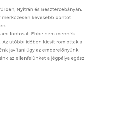
yőrben, Nyitrán és Besztercebányán.
négy mérkőzésen kevesebb pontot
en.
valami fontosat. Ebbe nem mennék
Az utóbbi időben kicsit romlottak a
nénk javítani úgy az emberelőnyünk
nk az ellenfelünket a jégpálya egész