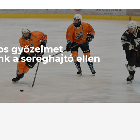
os győzelmet
nk a sereghajtó ellen