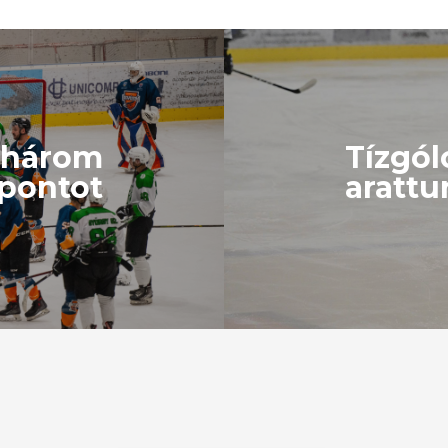
a három
Tízgól
pontot
arattu