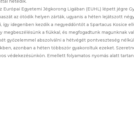
ttal hetedik.
z Európai Egyetemi Jégkorong Ligában (EUHL) lépett jégre G
akaszát az ötödik helyen zárták, ugyanis a héten lejátszott 
ki, így idegenben kezdik a negyeddöntőt a Spartacus Kosice ell
t egy megbeszélésünk a fiúkkal, és megfogadtunk magunknak 
ét győzelemmel abszolválni a hétvégét pontveszteség nélkül. 
tekben, azonban a héten többször gyakoroltuk ezeket. Szeret
s védekezésünkön. Emellett folyamatos nyomás alatt tartaná