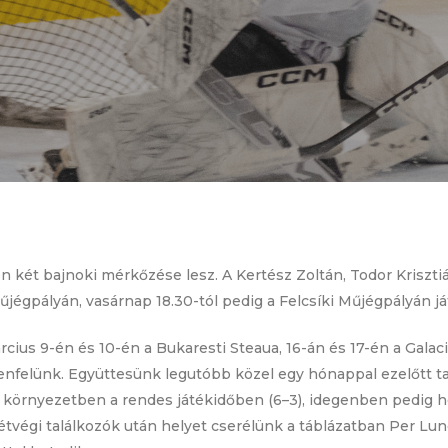
két bajnoki mérkőzése lesz. A Kertész Zoltán, Todor Krisztiá
égpályán, vasárnap 18.30-tól pedig a Felcsíki Műjégpályán ját
us 9-én és 10-én a Bukaresti Steaua, 16-án és 17-én a Galaci
lenfelünk. Együttesünk legutóbb közel egy hónappal ezelőtt ta
i környezetben a rendes játékidőben (6–3), idegenben pedig h
hétvégi találkozók után helyet cserélünk a táblázatban Per Lun