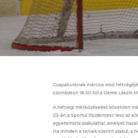
Csapatunknak március első hétvégéjén 
szombaton 18.30-tól a Deme László Műj
A hétvégi mérkőzéseket követően márci
23-án a Sportul Studențesc lesz az el
egyetemista alakulattal, amelyet haza
Ha minden a tervek szerint alakul, a 