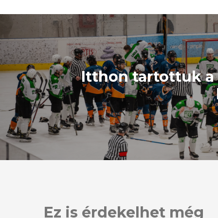
Itthon tartottuk 
Ez is érdekelhet még