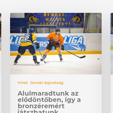
Hírek
Román bajnokság
Alulmaradtunk az
elődöntőben, így a
bronzéremért
játszhatunk