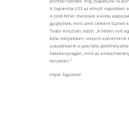
ponttal hatodik, míg csapatunk 14 pon
A Sapientia U23 az elmúlt napokban a
A zöld-fehér mezesek a kiírás alapsz
gyűjtöttek, mint amit célként tűztek 
Todor Krisztián, edző: „A héten vol
bele mélyebben, viszont szeretnénk k
százalékaink a speciális játékhelyze
hatékonyságán, mint az emberhátrányo
területén.”
Hajrá, Ágyúsok!