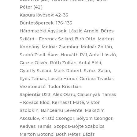
Péter (42.)
Kapura lövések: 42–35
Büntetőpercek: 176–135
Háromszéki Ágyúsok: László Arnold, Béres
Szilárd – Ferencz Szilárd, Biró Ottó, Márton
Koppány, Molnár Zsombor, Molnár Zoltán,
Szabó Zsolt-Ákos, Horváth Pál, Antal László,
Gecse Olivér, Róth Zoltán, Antal Előd,
Györffy Szilárd, Márk Róbert, Szőcs Zalán,
Ilyés Tamás, László Hunor, Görbea Tivadar.
Vezetőedző: Todor Krisztián.
Sapientia U23: Alex Olaru, Galusnyák Tamás
– Kovács Előd, Kernászt Máté, Viktor
Szolokin, Bănceanu Levente, Makszim
Ascsulov, Kristó Csongor, Sólyom Csongor,
Kedves Tamás, Szopos-Böjte Szabolcs,
Marton Botond, Both Péter, Lázár