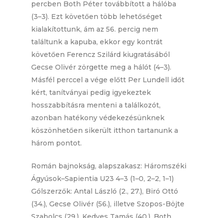
percben Both Péter továbbított a hálóba
(3–3). Ezt követően több lehetőséget
kialakítottunk, ám az 56. percig nem
találtunk a kapuba, ekkor egy kontrát
követően Ferencz Szilárd kiugratásából
Gecse Olivér zörgette meg a hálót (4–3).
Másfél perccel a vége előtt Per Lundell időt
kért, tanítványai pedig igyekeztek
hosszabbításra menteni a találkozót,
azonban hatékony védekezésünknek
köszönhetően sikerült itthon tartanunk a
három pontot.
Román bajnokság, alapszakasz: Háromszéki
Ágyúsok–Sapientia U23 4–3 (1–0, 2–2, 1–1)
Gólszerzők: Antal László (2., 27.), Biró Ottó
(34.), Gecse Olivér (56.), illetve Szopos-Böjte
Szabolcs (29.), Kedves Tamás (40.), Both