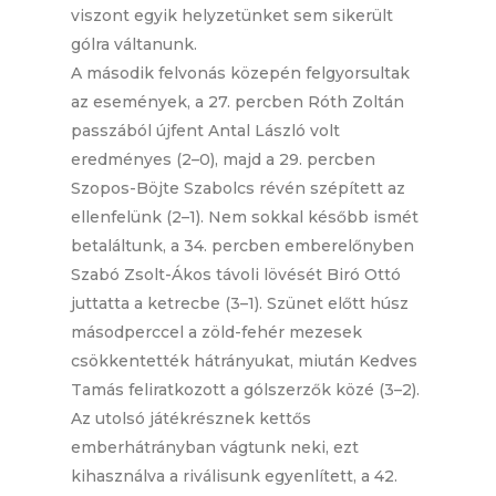
viszont egyik helyzetünket sem sikerült
gólra váltanunk.
A második felvonás közepén felgyorsultak
az események, a 27. percben Róth Zoltán
passzából újfent Antal László volt
eredményes (2–0), majd a 29. percben
Szopos-Böjte Szabolcs révén szépített az
ellenfelünk (2–1). Nem sokkal később ismét
betaláltunk, a 34. percben emberelőnyben
Szabó Zsolt-Ákos távoli lövését Biró Ottó
juttatta a ketrecbe (3–1). Szünet előtt húsz
másodperccel a zöld-fehér mezesek
csökkentették hátrányukat, miután Kedves
Tamás feliratkozott a gólszerzők közé (3–2).
Az utolsó játékrésznek kettős
emberhátrányban vágtunk neki, ezt
kihasználva a riválisunk egyenlített, a 42.