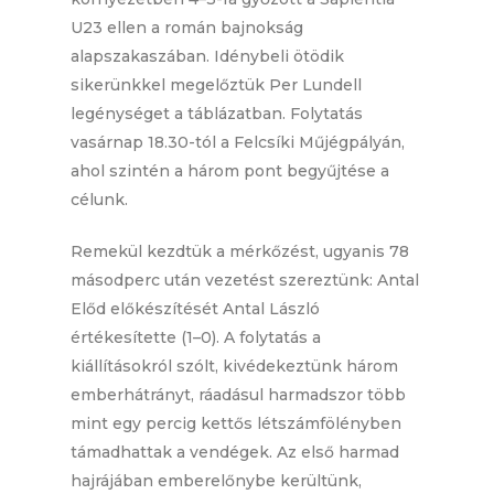
U23 ellen a román bajnokság
alapszakaszában. Idénybeli ötödik
sikerünkkel megelőztük Per Lundell
legénységet a táblázatban. Folytatás
vasárnap 18.30-tól a Felcsíki Műjégpályán,
ahol szintén a három pont begyűjtése a
célunk.
Remekül kezdtük a mérkőzést, ugyanis 78
másodperc után vezetést szereztünk: Antal
Előd előkészítését Antal László
értékesítette (1–0). A folytatás a
kiállításokról szólt, kivédekeztünk három
emberhátrányt, ráadásul harmadszor több
mint egy percig kettős létszámfölényben
támadhattak a vendégek. Az első harmad
hajrájában emberelőnybe kerültünk,