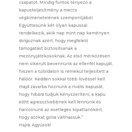
csapatot. Mindig fontos tényező a
kapusteljesítmény a meccs
végkimenetelének szempontjából.
Együttesünk két olyan kapussal
rendelkezik, akik nap mint nap keményen
dolgoznak azért, hogy megfelelő
támogatást biztosítsanak a
mezőnyjátékosoknak. Az első mérkőzésen
nem sikerült bevennünk az ellenfél kapuját,
hiszen a túloldalon is remekül teljesített a
hálóőr. Kedden sokkal több lövéssel kell
majd zavarba hoznunk a rivális kapusát,
hogy hibára tudjuk kényszeríteni, a kapu
előtt agresszívebbnek kell lennünk és
harcolnunk az esetleges kipattanókért,
hogy azokat gólra válthassuk.”
Hajrá, Ágyúsok!