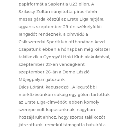
papírformát a Sapientia U23 ellen. A
Szilassy Zoltán irányította piros-fehér
mezes gárda készül az Erste Liga rajtjára,
ugyanis szeptember 29-én székelyföldi
rangadót rendeznek, a címvédő a
Csíkszeredai Sportklub otthonában kezd.
Csapatunk ebben a hónapban még kétszer
találkozik a Gyergyói Hoki Klub alakulatával,
szeptember 22-én vendégként,
szeptember 26-án a Deme László
Műjégpályán játszunk.
Bács Lóránt, kapusedző: „A legutóbbi
mérkőzésünkön sokáig egy gólon tartottuk
az Erste Liga-címvédőt, ebben komoly
szerepe volt kapusunknak, nagyban
hozzájárult ahhoz, hogy szoros találkozót
játszottunk, remekül támogatta hátulról a