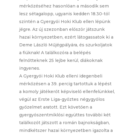
mérkőzéséhez hasonlóan a második sem
lesz sétagalopp, ugyanis kedden 18.30-tól
szintén a Gyergyói Hoki Klub ellen lépünk
jégre. Az új szezonban először játszunk
hazai környezetben, ezért látogassatok ki a
Deme László Műjégpályára, és szurkoljatok
a fiúknak! A találkozóra a belépés
felnőtteknek 25 lejbe kerül, diákoknak
ingyenes.
A Gyergyói Hoki Klub elleni idegenbeli
mérkőzésen a 39. percig tartottuk a lépést
a komoly játékerőt képviselő ellenfelünkkel,
végül az Erste Liga-győztes négygyólos
győzelmet aratott. Ezt követően a
gyergyószentmiklósi együttes további két
találkozót játszott a román bajnokságban,
mindkétszer hazai környezetben igazolta a