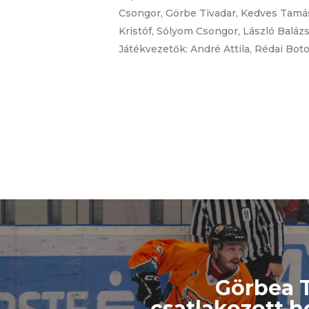
Csongor, Görbe Tivadar, Kedves Tamás
Kristóf, Sólyom Csongor, László Baláz
Játékvezetők: André Attila, Rédai Boto
Görbea 
csatlakozott 