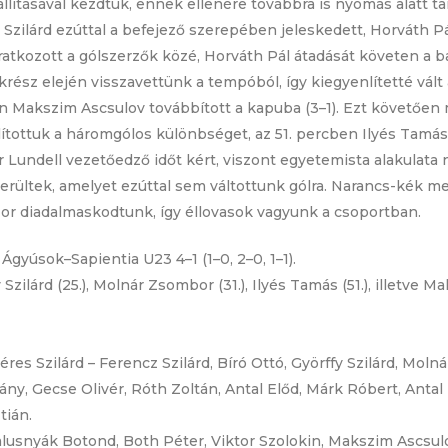
ításával kezdtük, ennek ellenére továbbra is nyomás alatt tart
Szilárd ezúttal a befejező szerepében jeleskedett, Horváth Pál
atkozott a gólszerzők közé, Horváth Pál átadását követen a b
rész elején visszavettünk a tempóból, így kiegyenlítetté vált
rcben Makszim Ascsulov továbbított a kapuba (3–1). Ezt követőe
tottuk a háromgólos különbséget, az 51. percben Ilyés Tamás 
 Lundell vezetőedző időt kért, viszont egyetemista alakulata 
kerültek, amelyet ezúttal sem váltottunk gólra. Narancs-kék
or diadalmaskodtunk, így éllovasok vagyunk a csoportban.
yúsok–Sapientia U23 4–1 (1–0, 2–0, 1–1).
 Szilárd (25.), Molnár Zsombor (31.), Ilyés Tamás (51.), illetve M
res Szilárd – Ferencz Szilárd, Bíró Ottó, Györffy Szilárd, Mol
y, Gecse Olivér, Róth Zoltán, Antal Előd, Márk Róbert, Antal 
tián.
alusnyák Botond, Both Péter, Viktor Szolokin, Makszim Ascsulov