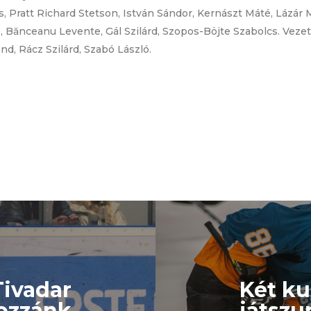
, Pratt Richard Stetson, István Sándor, Kernászt Máté, Lázár
s, Bănceanu Levente, Gál Szilárd, Szopos-Böjte Szabolcs. Vezet
nd, Rácz Szilárd, Szabó László.
Tivadar
Két k
hozzánk
játszu