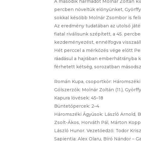
A második harmadot Molnár Zoltán kiáll
percben növeltük előnyünket, Györffy 
sokkal később Molnár Zsombor is felir
Az eredmény tudatában az utolsó játék
fiatal riválisunk szépített, a 45. pe
kezdeményezést, ennélfogva visszaállí
Hét perccel a mérkőzés vége előtt Per
ráadásul a hajrában emberhátrányba 
férhetett kétség, sorozatban másodsz
Román Kupa, csoportkör: Háromszéki Ág
Gólszerzők: Molnár Zoltán (11.), Györffy
Kapura lövések: 45–18
Büntetőpercek: 2–4
Háromszéki Ágyúsok: László Arnold, Bé
Zsolt-Ákos, Horváth Pál, Márton Koppán
László Hunor. Vezetőedző: Todor Krisz
Sapientia: Alex Olaru, Bíró Nándor – G