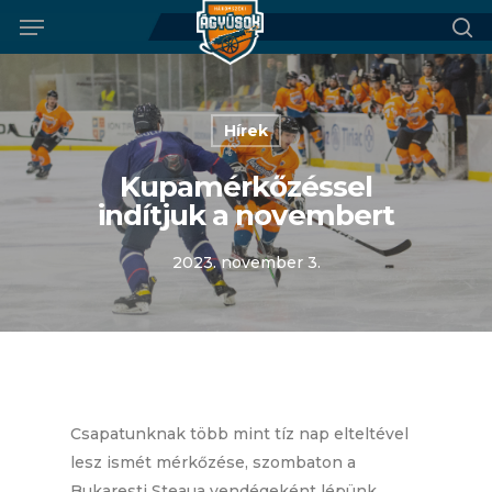
Menu
Skip
to
se
main
content
Hírek
Kupamérkőzéssel
indítjuk a novembert
2023. november 3.
Csapatunknak több mint tíz nap elteltével
lesz ismét mérkőzése, szombaton a
Bukaresti Steaua vendégeként lépünk