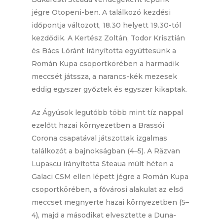
jégre Otopeni-ben. A találkozó kezdési
időpontja változott, 18.30 helyett 19.30-tól
kezdődik. A Kertész Zoltán, Todor Krisztián
és Bács Lóránt irányította együttesünk a
Román Kupa csoportkörében a harmadik
meccsét játssza, a narancs-kék mezesek
eddig egyszer győztek és egyszer kikaptak.
Az Ágyúsok legutóbb több mint tíz nappal
ezelőtt hazai környezetben a Brassói
Corona csapatával játszottak izgalmas
találkozót a bajnokságban (4–5). A Răzvan
Lupașcu irányította Steaua múlt héten a
Galaci CSM ellen lépett jégre a Román Kupa
csoportkörében, a fővárosi alakulat az első
meccset megnyerte hazai környezetben (5–
4), majd a másodikat elvesztette a Duna-