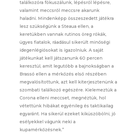
találkozóra fókuszálunk, lépésről lépésre,
valamint meccsről meccsre akarunk
haladni. Mindenképp összeszedett játékra
lesz szükségünk a Steaua ellen, a
keretükben vannak rutinos öreg rókák,
ügyes fiatalok, ráadásul sikerült minőségi
idegenlégiósokat is igazolniuk. A saját
játékunkat kell játszanunk 60 percen
keresztül, amit legutóbb a bajnokságban a
Brassó ellen a mérkőzés első részében
megvalósítottunk, azt kell kiterjesztenünk a
szombati találkozó egészére. Kielemeztük a
Corona elleni meccset, megnéztük, hol
vétettünk hibákat egyénileg és taktikailag
egyaránt. Ha sikerül ezeket kiküszöbölni, jó
esélyekkel vágunk neki a
kupamérkőzésnek.”