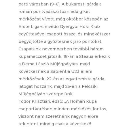
parti városban (9–6). A bukaresti gárda a
román pontvadászatban eddig két
mérkőzést vívott, még október közepén az
Erste Liga-címvédő Gyergyói Hoki Klub
együttesével csapott össze, és mindkétszer
begyűjtötte a győztesnek járó pontokat.
Csapatunk novemberben további három
kupameccset játszik, 18-án a Steaua érkezik
a Deme László Műjégpályára, majd
következnek a Sapientia U23 elleni
mérkőzések, 22-én az egyetemista gárda
látogat hozzánk, majd 25-én a Felcsíki
Műjégpályán szerepelünk.
Todor Krisztián, edző: „A Román Kupa
csoportkörében minden mérkőzés fontos,
viszont nem szeretnénk nagyon előre
tekinteni, mindig csak a következő