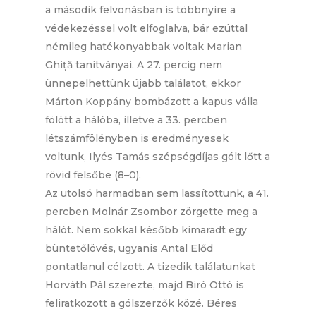
a második felvonásban is többnyire a
védekezéssel volt elfoglalva, bár ezúttal
némileg hatékonyabbak voltak Marian
Ghiță tanítványai. A 27. percig nem
ünnepelhettünk újabb találatot, ekkor
Márton Koppány bombázott a kapus válla
fölött a hálóba, illetve a 33. percben
létszámfölényben is eredményesek
voltunk, Ilyés Tamás szépségdíjas gólt lőtt a
rövid felsőbe (8–0).
Az utolsó harmadban sem lassítottunk, a 41.
percben Molnár Zsombor zörgette meg a
hálót. Nem sokkal később kimaradt egy
büntetőlövés, ugyanis Antal Előd
pontatlanul célzott. A tizedik találatunkat
Horváth Pál szerezte, majd Biró Ottó is
feliratkozott a gólszerzők közé. Béres