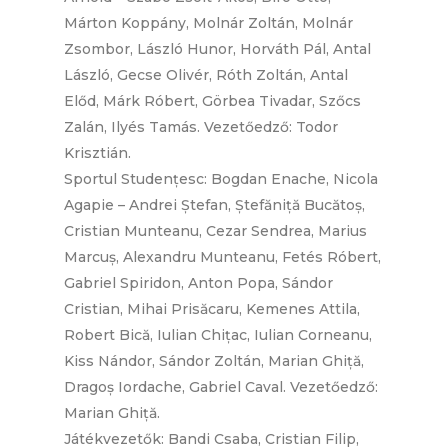
Márton Koppány, Molnár Zoltán, Molnár
Zsombor, László Hunor, Horváth Pál, Antal
László, Gecse Olivér, Róth Zoltán, Antal
Előd, Márk Róbert, Görbea Tivadar, Szőcs
Zalán, Ilyés Tamás. Vezetőedző: Todor
Krisztián.
Sportul Studențesc: Bogdan Enache, Nicola
Agapie – Andrei Ștefan, Ștefăniță Bucătoș,
Cristian Munteanu, Cezar Sendrea, Marius
Marcuș, Alexandru Munteanu, Fetés Róbert,
Gabriel Spiridon, Anton Popa, Sándor
Cristian, Mihai Prisăcaru, Kemenes Attila,
Robert Bică, Iulian Chițac, Iulian Corneanu,
Kiss Nándor, Sándor Zoltán, Marian Ghiță,
Dragoș Iordache, Gabriel Caval. Vezetőedző:
Marian Ghiță.
Játékvezetők: Bandi Csaba, Cristian Filip,