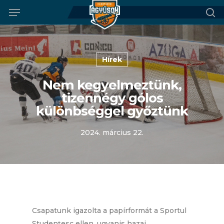
Menu
Skip
to
se
main
content
Hírek
Nem kegyelmeztünk,
tizennégy gólos
különbséggel győztünk
2024. március 22.
Csapatunk igazolta a papírformát a Sportul
Studențesc ellen, ugyanis hazai