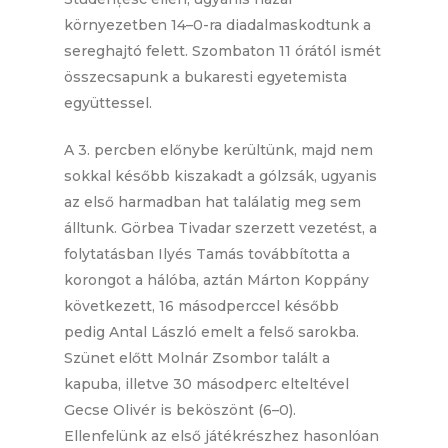
környezetben 14–0-ra diadalmaskodtunk a
sereghajtó felett. Szombaton 11 órától ismét
összecsapunk a bukaresti egyetemista
együttessel.
A 3. percben előnybe kerültünk, majd nem
sokkal később kiszakadt a gólzsák, ugyanis
az első harmadban hat találatig meg sem
álltunk. Görbea Tivadar szerzett vezetést, a
folytatásban Ilyés Tamás továbbította a
korongot a hálóba, aztán Márton Koppány
következett, 16 másodperccel később
pedig Antal László emelt a felső sarokba.
Szünet előtt Molnár Zsombor talált a
kapuba, illetve 30 másodperc elteltével
Gecse Olivér is beköszönt (6–0).
Ellenfelünk az első játékrészhez hasonlóan