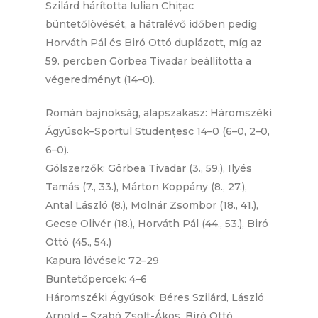
Szilárd hárította Iulian Chițac
büntetőlövését, a hátralévő időben pedig
Horváth Pál és Biró Ottó duplázott, míg az
59. percben Görbea Tivadar beállította a
végeredményt (14–0).
Román bajnokság, alapszakasz: Háromszéki
Ágyúsok–Sportul Studențesc 14–0 (6–0, 2–0,
6–0).
Gólszerzők: Görbea Tivadar (3., 59.), Ilyés
Tamás (7., 33.), Márton Koppány (8., 27.),
Antal László (8.), Molnár Zsombor (18., 41.),
Gecse Olivér (18.), Horváth Pál (44., 53.), Biró
Ottó (45., 54.)
Kapura lövések: 72–29
Büntetőpercek: 4–6
Háromszéki Ágyúsok: Béres Szilárd, László
Arnold – Szabó Zsolt-Ákos, Biró Ottó,