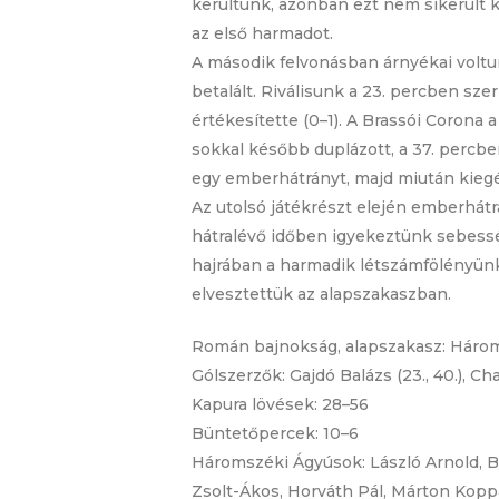
kerültünk, azonban ezt nem sikerült 
az első harmadot.
A második felvonásban árnyékai volt
betalált. Riválisunk a 23. percben sze
értékesítette (0–1). A Brassói Corona 
sokkal később duplázott, a 37. percbe
egy emberhátrányt, majd miután kiegés
Az utolsó játékrészt elején emberhátrá
hátralévő időben igyekeztünk sebességi
hajrában a harmadik létszámfölényünk
elvesztettük az alapszakaszban.
Román bajnokság, alapszakasz: Hároms
Gólszerzők: Gajdó Balázs (23., 40.), Cha
Kapura lövések: 28–56
Büntetőpercek: 10–6
Háromszéki Ágyúsok: László Arnold, Bé
Zsolt-Ákos, Horváth Pál, Márton Koppán