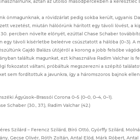
kihasználnunk, aztán az utolsó másodpercekben a keresztléc s
unk önmagunknak, a rövidzárlat pedig sokba került, ugyanis 
rzett vezetést, miután hálóőrünk hárított egy távoli lövést, a 
a 30. percben növelte előnyét, ezúttal Chase Schaber továbbítot
n egy távoli kísérletbe beleérve csúsztatott a hálóba (0–3).
zültünk Gajdó Balázs ütőjéről a korong a jobb felsőbe vágódo
nyban találtuk magunkat, ezt kihasználva Radim Valchar is fel
 fokozatot váltani, próbáltuk megszerezni a szépítő találatot
et sem fordítottuk a javunkra, így a háromszoros bajnok elle
zéki Ágyúsok–Brassói Corona 0–5 (0–0, 0–4, 0–1).
se Schaber (30., 37.), Radim Valchar (42.)
res Szilárd – Ferencz Szilárd, Bíró Ottó, Györffy Szilárd, Mol
y, Gecse Olivér, Róth Zoltán, Antal Előd, Márk Róbert, Antal 