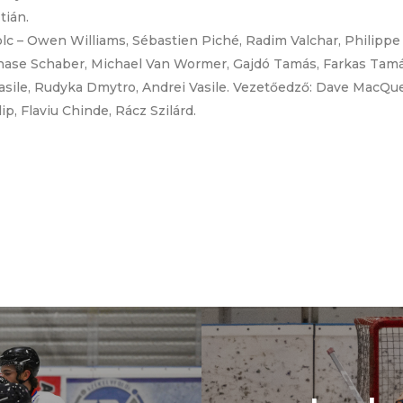
tián.
olc – Owen Williams, Sébastien Piché, Radim Valchar, Philippe 
hase Schaber, Michael Van Wormer, Gajdó Tamás, Farkas Tamás,
Vasile, Rudyka Dmytro, Andrei Vasile. Vezetőedző: Dave MacQu
ip, Flaviu Chinde, Rácz Szilárd.