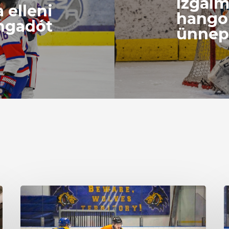
Izgal
 elleni
hango
ngadót
ünnep