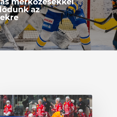
mas mérkőzésekkel
lódunk az
ekre