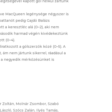
egítségével kapott gól nélkül zártunk
Dave MacQueen legénysége négyszer is
kipattanót pedig Gajdó Balázs
t a keresztléc alá (0–2), aki nem
 A második harmad végén kivédekeztünk
tt (0–4).
iratkozott a gólszerzők közé (0–5). A
, ám nem jártunk sikerrel, ráadásul a
n a negyedik mérkőzésünket is
nár Zoltán, Molnár Zsombor, Szabó
László, Szőcs Zalán, Ilyés Tamás,