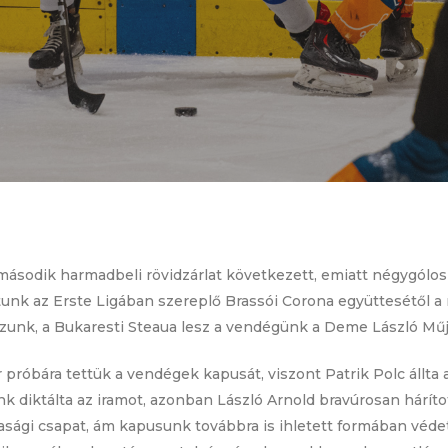
 második harmadbeli rövidzárlat következett, emiatt négygólo
ptunk az Erste Ligában szereplő Brassói Corona együttesétől
zunk, a Bukaresti Steaua lesz a vendégünk a Deme László Mű
 próbára tettük a vendégek kapusát, viszont Patrik Polc állt
ünk diktálta az iramot, azonban László Arnold bravúrosan hárí
sági csapat, ám kapusunk továbbra is ihletett formában véde