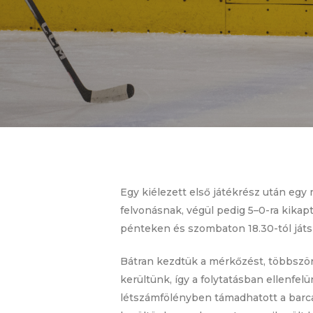
Egy kiélezett első játékrész után egy
felvonásnak, végül pedig 5–0-ra kika
pénteken és szombaton 18.30-tól játs
Bátran kezdtük a mérkőzést, többször
kerültünk, így a folytatásban ellenfel
létszámfölényben támadhatott a barca