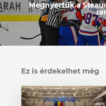
Megnyertük a Steaua
ra
Ez is érdekelhet még