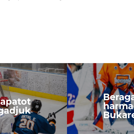
Beraga
sapatot
harma
gadjuk
Bukar