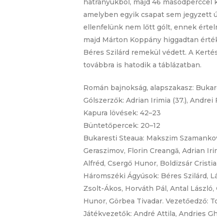
hátrányukból, majd 46 másodperccel ké
amelyben egyik csapat sem jegyzett ú
ellenfelünk nem lőtt gólt, ennek érte
majd Márton Koppány higgadtan értékes
Béres Szilárd remekül védett. A Kertés
továbbra is hatodik a táblázatban.
Román bajnokság, alapszakasz: Bukares
Gólszerzők: Adrian Irimia (37.), Andrei Fi
Kapura lövések: 42–23
Büntetőpercek: 20–12
Bukaresti Steaua: Makszim Szamankov, 
Geraszimov, Florin Creangă, Adrian Ir
Alfréd, Csergő Hunor, Boldizsár Crist
Háromszéki Ágyúsok: Béres Szilárd, L
Zsolt-Ákos, Horváth Pál, Antal László, 
Hunor, Görbea Tivadar. Vezetőedző: To
Játékvezetők: André Attila, Andries G