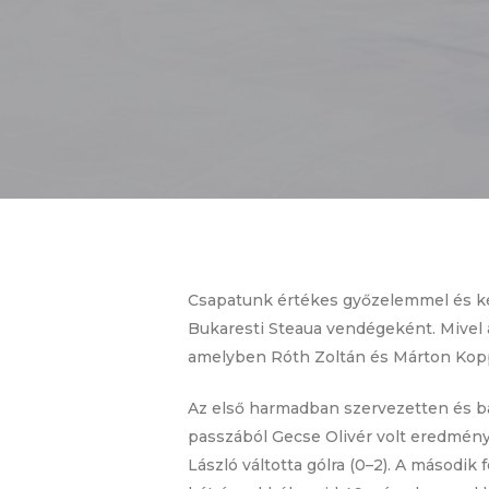
Csapatunk értékes győzelemmel és ké
Bukaresti Steaua vendégeként. Mivel 
amelyben Róth Zoltán és Márton Koppá
Az első harmadban szervezetten és bá
passzából Gecse Olivér volt eredmény
László váltotta gólra (0–2). A második 