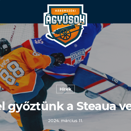
Hírek
el győztünk a Steaua 
2024. március 11.