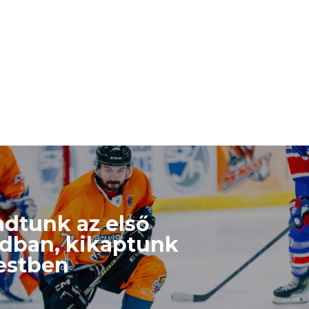
dtunk az első
dban, kikaptunk
estben