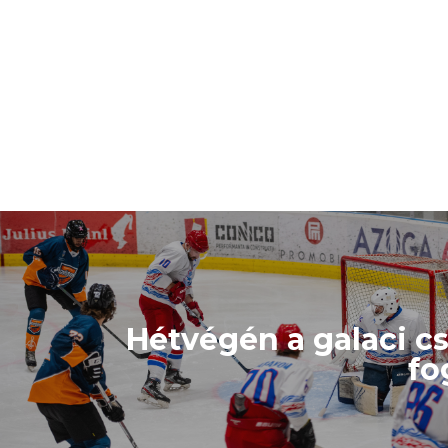
Hétvégén a galaci c
fo