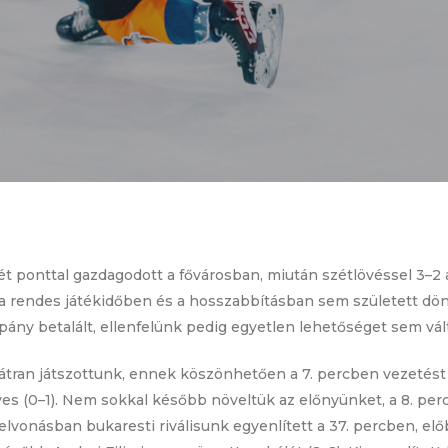
t ponttal gazdagodott a fővárosban, miután szétlövéssel 3–2
a rendes játékidőben és a hosszabbításban sem született dön
ny betalált, ellenfelünk pedig egyetlen lehetőséget sem vált
tran játszottunk, ennek köszönhetően a 7. percben vezetést
es (0–1). Nem sokkal később növeltük az előnyünket, a 8. per
felvonásban bukaresti riválisunk egyenlített a 37. percben, elő