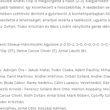
sőbb Andrei Filip is megzörgette a hálót (2–2). Kiegyenlített 
jabb találatot, így következett a hosszabbítás. A ráadásban 
lmében szétlövés döntött a győztesről. A büntetőpárbajban től
ítette a lehetőségét, amellyel lezárta a találkozót, ugyanis a
z Zoltán, Todor Krisztián és Bács Lóránt irányította gárda id
ti Steaua–Háromszéki Ágyúsok 2–3 (0–2, 2–0, 0–0, 0–0, 0–1) –
lip (37.), illetve Gecse Olivér (7.), Antal László (8.)
Adorján Örs – Jakub Matai, Todor Csaba, Adam Pauliny, Mihail
imia, Danil Martinov, Andrei Mikhnov, Orbán Szilárd, Andrei Di
ian, Buda Gábor, Rareș Nedelcu, Călin Lupașcu. Vezetőedző: Ră
ászló Arnold – Ferencz Szilárd, Biró Ottó, Márton Koppány, Mo
Gecse Olivér, Róth Zoltán, Antal Előd, Márk Róbert, Györffy Szi
dor Krisztián.
heorghieș, Antal Ottó, Kőszegi Kálmán.