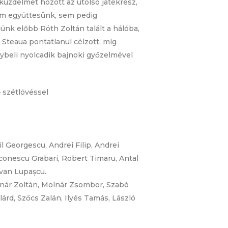
küzdelmet hozott az utolsó játékrész,
sem együttesünk, sem pedig
ünk előbb Róth Zoltán talált a hálóba,
 Steaua pontatlanul célzott, míg
énybeli nyolcadik bajnoki győzelmével
 szétlövéssel
 Georgescu, Andrei Filip, Andrei
aconescu Grabari, Robert Timaru, Antal
zvan Lupașcu.
lnár Zoltán, Molnár Zsombor, Szabó
lárd, Szőcs Zalán, Ilyés Tamás, László