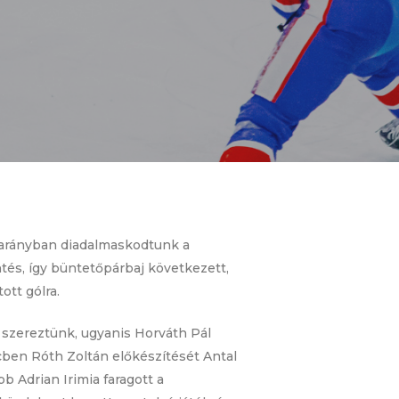
 arányban diadalmaskodtunk a
tés, így büntetőpárbaj következett,
ott gólra.
 szereztünk, ugyanis Horváth Pál
cben Róth Zoltán előkészítését Antal
bb Adrian Irimia faragott a